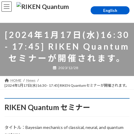
コ
ナ
ン
ビ
English
テ
ゲ
ン
ー
ツ
シ
[2024年1月17日(水)16:30
へ
ョ
ス
ン
- 17:45] RIKEN Quantum
キ
に
ッ
移
セミナーが開催されます。
プ
動
2023/12/28
HOME
News
[2024年1月17日(水)16:30 - 17:45] RIKEN Quantumセミナーが開催されます。
RIKEN Quantum セミナー
タイトル：Bayesian mechanics of classical, neural, and quantum